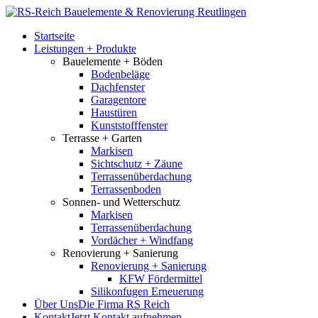
Startseite
Leistungen + Produkte
Bauelemente + Böden
Bodenbeläge
Dachfenster
Garagentore
Haustüren
Kunststofffenster
Terrasse + Garten
Markisen
Sichtschutz + Zäune
Terrassenüberdachung
Terrassenboden
Sonnen- und Wetterschutz
Markisen
Terrassenüberdachung
Vordächer + Windfang
Renovierung + Sanierung
Renovierung + Sanierung
KFW Fördermittel
Silikonfugen Erneuerung
Über Uns
Die Firma RS Reich
Kontakt
Jetzt Kontakt aufnehmen