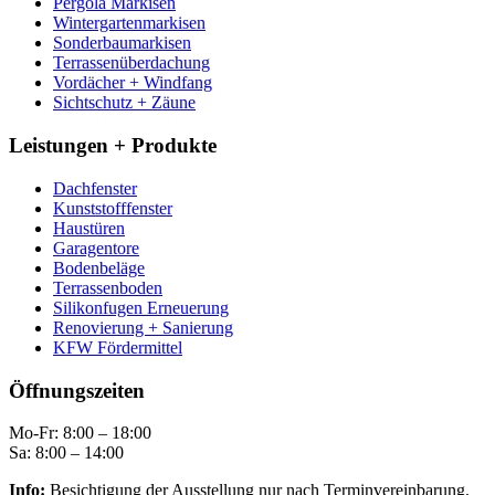
Pergola Markisen
Wintergartenmarkisen
Sonderbaumarkisen
Terrassenüberdachung
Vordächer + Windfang
Sichtschutz + Zäune
Leistungen + Produkte
Dachfenster
Kunststofffenster
Haustüren
Garagentore
Bodenbeläge
Terrassenboden
Silikonfugen Erneuerung
Renovierung + Sanierung
KFW Fördermittel
Öffnungszeiten
Mo-Fr: 8:00 – 18:00
Sa: 8:00 – 14:00
Info:
Besichtigung der Ausstellung nur nach Terminvereinbarung.