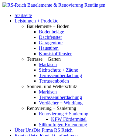
Startseite
Leistungen + Produkte
Bauelemente + Böden
Bodenbeläge
Dachfenster
Garagentore
Haustüren
Kunststofffenster
Terrasse + Garten
Markisen
Sichtschutz + Zäune
Terrassenüberdachung
Terrassenboden
Sonnen- und Wetterschutz
Markisen
Terrassenüberdachung
Vordächer + Windfang
Renovierung + Sanierung
Renovierung + Sanierung
KFW Fördermittel
Silikonfugen Erneuerung
Über Uns
Die Firma RS Reich
Kontakt
Jetzt Kontakt aufnehmen