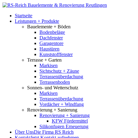
Startseite
Leistungen + Produkte
Bauelemente + Böden
Bodenbeläge
Dachfenster
Garagentore
Haustüren
Kunststofffenster
Terrasse + Garten
Markisen
Sichtschutz + Zäune
Terrassenüberdachung
Terrassenboden
Sonnen- und Wetterschutz
Markisen
Terrassenüberdachung
Vordächer + Windfang
Renovierung + Sanierung
Renovierung + Sanierung
KFW Fördermittel
Silikonfugen Erneuerung
Über Uns
Die Firma RS Reich
Kontakt
Jetzt Kontakt aufnehmen