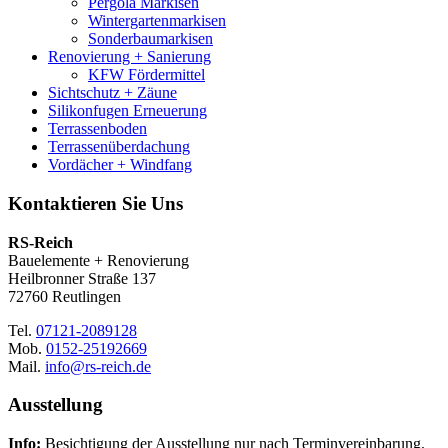
Pergola Markisen
Wintergartenmarkisen
Sonderbaumarkisen
Renovierung + Sanierung
KFW Fördermittel
Sichtschutz + Zäune
Silikonfugen Erneuerung
Terrassenboden
Terrassenüberdachung
Vordächer + Windfang
Kontaktieren Sie Uns
RS-Reich
Bauelemente + Renovierung
Heilbronner Straße 137
72760 Reutlingen
Tel.
07121-2089128
Mob.
0152-25192669
Mail.
info@rs-reich.de
Ausstellung
Info:
Besichtigung der Ausstellung nur nach Terminvereinbarung.